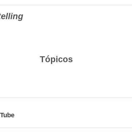
elling
Tópicos
uTube