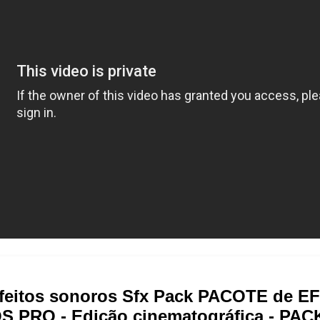
feitos sonoros Sfx Pack PACOTE de E
 PRO - Edição cinematográfica - PAC