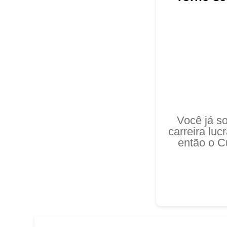
Você já s
carreira lu
então o C