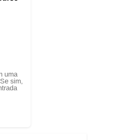
em uma
 Se sim,
ntrada