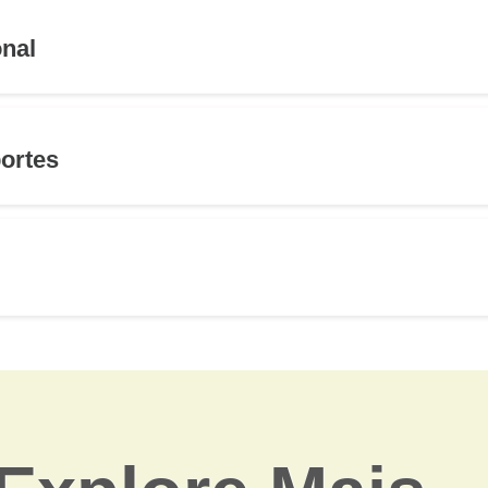
onal
ortes