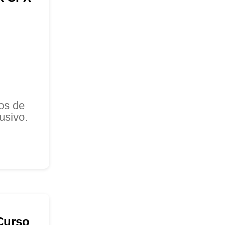
os de
usivo.
Curso