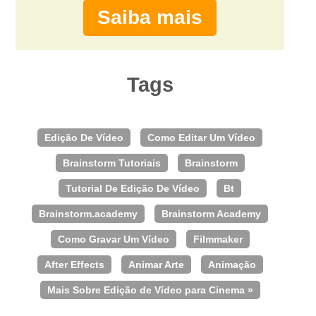
Saiba mais
Tags
Edição De Vídeo
Como Editar Um Vídeo
Brainstorm Tutoriais
Brainstorm
Tutorial De Edição De Vídeo
Bt
Brainstorm.academy
Brainstorm Academy
Como Gravar Um Vídeo
Filmmaker
After Effects
Animar Arte
Animação
Mais Sobre Edição de Vídeo para Cinema »